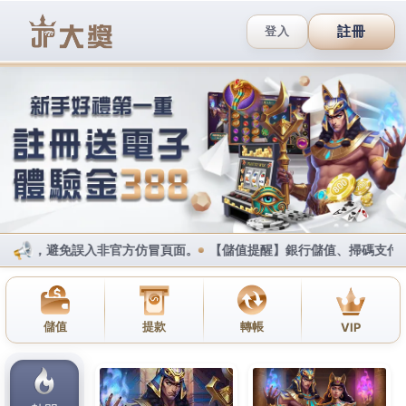
文章
分類選單
首頁
文章