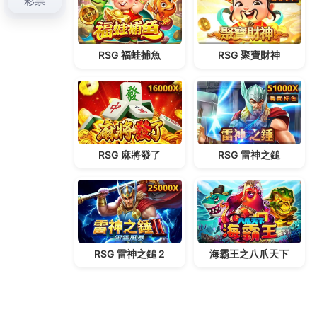
隨著線上娛樂產業在亞洲市場持續成長，電子老虎機
已成為許多玩家最喜愛的娛樂遊戲之一。尤其是在台
灣玩家常用的娛樂平台中，具有高倍率與特色主題的
老虎機更容易受到關注。其中，以外星宇宙為背景設
計的
Alien Poker 老虎機
，憑藉獨特畫面與高達
250
0倍獎金
的潛力，成為熱門電子遊戲之一。
在
大老爺娛樂城
平台中，玩家可以體驗這款充滿科
幻風格與刺激玩法的老虎機遊戲。不論是喜歡電子遊
戲的新手玩家，或是追求高倍率爆分的資深玩家，都
能在這款遊戲中找到屬於自己的娛樂樂趣。
本文將完整介紹 Alien Poker 老虎機的遊戲特色、玩
法規則、獎金機制以及遊玩技巧，幫助玩家更深入了
解這款在
大老爺娛樂城
中人氣相當高的電子遊戲。
大老爺 Alien Poker老虎機遊戲介紹
Alien Poker 是一款以星際宇宙與外星文明為主題的
電子老虎機。整體畫面結合未來科技與太空元素，讓
玩家彷彿置身在宇宙中的神秘賭場。遊戲符號設計包