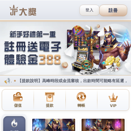
Article
電子遊戲
分類選單
首頁
電子遊戲