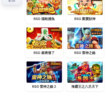
麻將簡介與台灣的流行
麻將不只是運氣遊戲，它結合了技巧、記憶和策略。
玩家需要組成「碰」、「順」、「槓」等組合，並觀
察對手的出牌來預測下一步。這種玩法使麻將成為社
交聚會的經典遊戲，也在大老等線上平台上獲得新
生，讓玩家隨時隨地參與競技。
隨著數位化的普及，學習麻將的熱潮也逐漸增長。大
老爺娛樂城下載提供模擬環境，玩家可以安全練習，
提升策略思維，增進對牌局的掌握。
大老爺娛樂城PTT 麻將基本規則
對初學者來說，掌握基本規則非常重要：
玩家人數
：每局四位玩家。