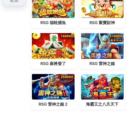
為何選擇全利真人？三大核心優勢解析
1. 台灣藝人荷官，零距離親切互動
全利真人最吸引人的亮點在於所有荷官皆為台灣人，
形象親和且語言自然，帶給玩家熟悉且溫暖的互動感
受。玩家可透過儲值與荷官即時對話，了解她們的興
趣、生活趣事等，讓遊戲不僅是賭局，更是娛樂與交
流的全新體驗。這種帶有濃厚本土色彩的設計，是其
他真人平台難以比擬的優勢。
2. 多元刺激遊戲，滿足高賠率需求
全利真人除了提供經典的百家樂外，還涵蓋如牛牛等
特殊牌型玩法，賠率範圍從2倍到10倍不等，極大提
升遊戲的刺激感和變化性。這使得全利真人特別受到
追求高賠率和豐富玩法玩家的熱愛，讓每一次下注都