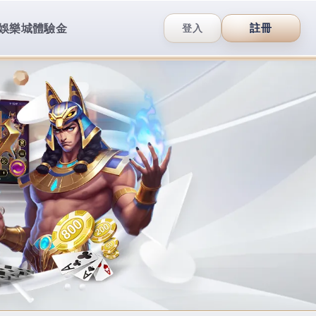
简体中文
聯絡我們
彩票
電子
撲克
常見問
面
彩票專區全面
大老爺娛樂城
撲克專區
指南
電子遊戲介紹
娛
老虎機專區
賽
捕魚機專區
牌
桌上遊戲專區