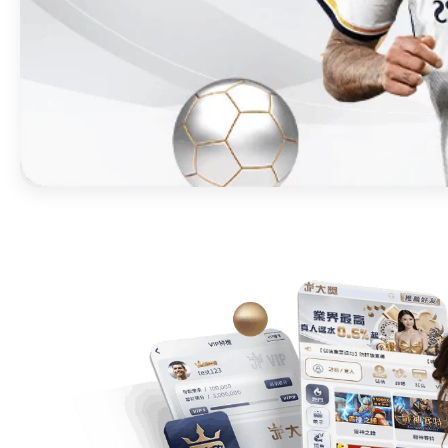
會，16座城市點燃
整攻略：最高2500
大老爺娛樂城提款
足球熱潮
倍爆分宇宙級電子
全攻略｜快速出
大
遊戲體驗
大老爺出金教學與平台
金、安全到帳的最
儲值
2026年FIFA世界
佳實踐指南
0 
盃全新賽制與格
高領
在眾多線上博弈平台中，
大老爺娛樂城
一直
式：擴大規模，更
大老爺娛樂城存款
分散的情況，因此一篇完整、結構清晰的介
多精彩對決
指南｜快速充值、
大
流程
，幫助玩家全面了解平台並提升遊戲體
安全入帳、立即暢
優
根據公開資料，
大老爺娛樂城
是一個提供真
2026年世界盃：已
玩
享
擇。
確定參賽隊伍與資
高加
格賽中的挑戰
大老爺娛樂城忘記
密碼怎麼辦？重設
大
2026年世界盃：歷
流程全攻略｜快速
每
史性亮點與全球影
恢復帳號、安全無
高
響
憂登入
限
大老爺娛樂城常見
大
問題全整理｜新手
機
老手快速上手與安
即