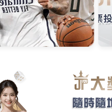
提領 688 元！
質，打造超沉浸視
注之旅
會
訊體驗！
老爺娛樂城再次
體育平台深度解析
完整指南 大老爺線上娛樂城
優惠｜儲 1,00
大老爺娛樂城MT
｜大老爺娛樂城打
送 20%，紅利最
真人百家樂平台全
造最完整賽事投注
 10,000 點！
方位解析｜台灣本
陣容
被許多玩家視為熱門選擇之一。當玩家在搜尋娛樂城資訊時，常
地開發，打造沉浸
紹就顯得格外重要。本文將深入介紹
大老爺娛樂城的特色、遊戲
老爺娛樂城三存
大老爺娛樂【2026
式賭場體驗
驗。
惠｜第三次儲值
-2027 NBA】完整
人娛樂、電子遊戲、體育投注與彩票等多種娛樂內容的平台，並主
 25% 紅利，最
大老爺娛樂城DG
賽事與投注指南－
贈 2,500 點！
真人百家樂｜頂尖
RG富遊娛樂城
視覺與互動體驗全
老爺娛樂城 VIP
面升級
日返水回饋｜最
 0.8%，無上
大老爺娛樂城SA
、無輸贏限制！
真人｜亞洲頂尖高
品質真人娛樂首選
老爺娛樂城老虎
專屬優惠｜再存
大老爺娛樂城PM
享 15% 紅利，
真人全面升級｜原