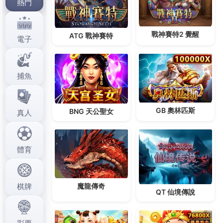
電子
電子
電子遊戲首選平台
老虎機攻略指南｜
｜大老爺娛樂城打
大老爺娛樂城打造
造最強娛樂殿堂
視覺與回報兼具的
極致體驗