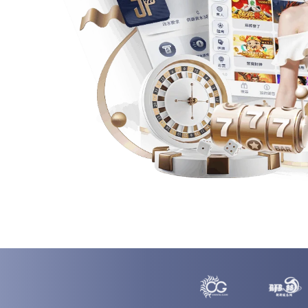
頂尖遊戲供應商聯手打造品質保證
心遊玩指南
最
大老爺娛樂城與多家頂尖電子遊戲開發商合
遊戲商
特色
大老爺娛樂城獨家
攻略：RG電子
大
GR 電子
擁有10年以上開發經驗，超過
《麻將發大財》老
百
RSG 電子
穩定與創新兼備，持續推出高
虎機詳解
過
QT 電子
超過100款遊戲作品，包含《
3
PM 電子
原 OB 系統整併升級，62款
大老爺娛樂城品牌
BNG 電子
專注於 HTML5 老虎機技術
背後的力量｜RG
推
ZEBRA 電子
超過60款經典老虎機，多元主
富遊系統引領台灣
利
ZW 電子
推出許多特色主題與釣魚遊戲，兼容
博弈第一品牌
最
SPINIX 電子
百種以上遊戲選項，囊括卡牌
大老爺娛樂城要求
CC88 電子
主打結合熱門手遊元素，如旅
身分證資料：保障
大
跨平台支援，隨時隨地輕鬆開局
個資安全的理由
總
為了讓每一位玩家皆能無縫接軌地享受遊戲
註
電腦支援
：Windows 與 Mac 系統流暢運行
大老爺娛樂城 歐博
手機／平板支援
：iOS 與 Android 裝置
百家樂系統解析真
即時同步
：帳號通用、金流無縫轉換，資料
人直播＋多台下注
大
玩家最愛的五大理由