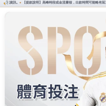
全部文章
大老爺娛樂城
娛
2026世界盃
電子遊戲
大老爺娛樂城｜註
大
冊與登入流程全攻
送
2026年世界盃全景
大老爺娛樂城 Alie
略
送 
首頁
電子
電子遊戲首選平
揭密｜三國聯辦盛
n Poker老虎機完