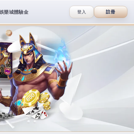
简体中文
聯絡我們
彩票
電子
撲克
常見問
面
彩票專區全面
大老爺娛樂城
撲克專區
指南
電子遊戲介紹
娛
老虎機專區
賽
捕魚機專區
牌
桌上遊戲專區