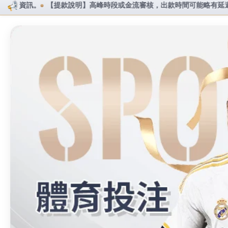
全部文章
大老爺娛樂城
娛
2026世界盃
電子遊戲
大老爺娛樂城｜註
大
冊與登入流程全攻
送
2026年世界盃全景
大老爺娛樂城 Alie
略
送 
首頁
真人
WM 真人與 O
揭密｜三國聯辦盛
n Poker老虎機完