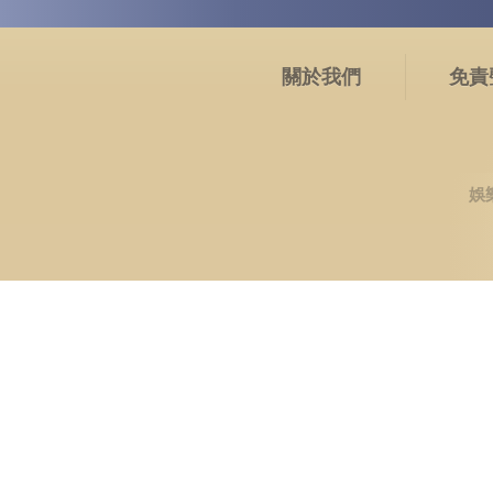
WM 真人：亞洲風格的高質感直播平台
百
大老爺娛樂城RSG
專為亞洲玩家量身打造的遊戲陣容
策
《72變》攻略：孫
大老爺娛樂城WM 真人深耕亞洲市場，提
悟空變身技巧與64
法，完美契合亞洲玩家的遊戲口味。
00倍機制解析
高清畫質與跨平台流暢體驗
採用先進的HTML5技術，支持手機與電腦多
【麻將教學】大老
互動性強與多樣主題廳設計
爺娛樂 - RG富遊
大老爺娛樂城WM 真人直播間配有專業且
娛樂城
味的賭場體驗。
OG 真人：創新玩法引領亞洲真人市場
大老爺出金教學與
多元玩法與多語系支持
平台完整指南 大老
成立於2014年的OG 真人，總部位於菲
爺線上娛樂城
玩家的需求。
創新玩法兼顧速度與策略
除了百家樂、龍虎、骰寶、輪盤、番攤與炸金
樂」多桌自動投注功能，帶來高效率且多元
公平透明與專業直播
OG 真人強調遊戲的公平性和透明度，所有
WM 真人與 OG 真人：雙平台優劣比較