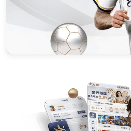
會，16座城市點燃
整攻略：最高2500
大老爺娛樂城提款
足球熱潮
倍爆分宇宙級電子
全攻略｜快速出
大
遊戲體驗
WM 真人與 OG 真
金、安全到帳的最
儲值
2026年FIFA世界
佳實踐指南
0 
盃全新賽制與格
高領
在
大老爺娛樂城
的真人遊戲專區中，
WM 真
式：擴大規模，更
大老爺娛樂城存款
訊賭場體驗，無論你偏好沉浸式互動還是多
多精彩對決
指南｜快速充值、
大
安全入帳、立即暢
優
2026年世界盃：已
玩
享
確定參賽隊伍與資
高加
格賽中的挑戰
大老爺娛樂城忘記
密碼怎麼辦？重設
大
2026年世界盃：歷
流程全攻略｜快速
每
史性亮點與全球影
恢復帳號、安全無
高
響
憂登入
限
大老爺娛樂城常見
大
問題全整理｜新手
機
老手快速上手與安
即