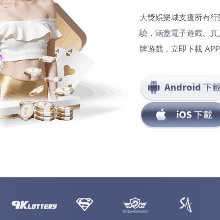
高可拿 10,000
OB真人華麗轉
點！
身，沉浸式娛樂新
指標
老爺娛樂城 真人
家樂連贏／連輸
大老爺娛樂城WG
關活動｜最高送
真人遊戲館｜頂尖
0,000 點紅利！
直播百家樂帶來沉
浸式賭場體驗
薦好友輕鬆賺紅
！大老爺娛樂城
大老爺娛樂城歐博
高送你888點獎
真人（Allbet）｜
勵！
亞洲領先的高品質
線上真人遊戲平台
老爺娛樂城優惠
整理2025 最新
DB 真人娛樂 — 大
冊、返水、VIP
老爺娛樂城的高品
福利一次看
質線上真人遊戲體
驗
老爺娛樂城線上