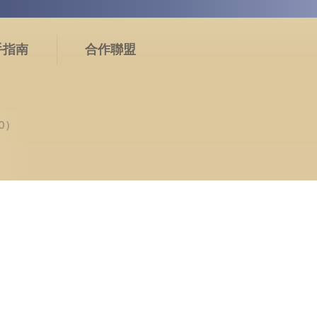
涵蓋了牛牛、發財、傳統番攤等本地特色玩
9%，確保玩家享受流暢且無延遲的遊戲過程。
適合喜歡互動與視覺享受的玩家，帶來更具趣
文、英文、日文及韓文介面，滿足不同語言背景
省20%至30%下注時間，以及「連環百家
的線上真人平台。