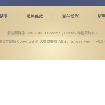
家樂教學規則、
WM 真人與 OG 真
略與術語指南
人｜大老爺娛樂城
供經典且多元的真人遊戲，包括百家樂、龍虎、輪盤和骰寶外，還
的頂尖雙雄
全利真人｜大老爺
娛樂城中台灣玩家
裝置無縫連接。24小時不間斷高清直播，系統穩定率高達99.9
最愛的互動娛樂體
驗
活潑的美女荷官，部分主題廳如泳裝廳、派對廳更增添娛樂氛圍，
律賓馬尼拉，大老爺娛樂城迅速躍升為亞洲熱門真人平台。支持中
花等經典遊戲，大老爺娛樂城OG 真人推出「極速百家樂」，節
的下注體驗。
直播均以高清影片呈現，荷官專業且流程嚴謹監控，是值得信賴