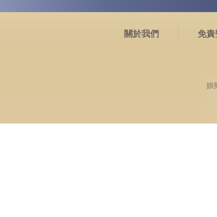
捕魚機遊戲
，趣味休閒兼具
百
棋牌遊戲館
，鬥智鬥勇競技感十足
大老爺娛樂城RSG
策
體育賽事投注
（視活動限制而定）
《72變》攻略：孫
建議玩家申請紅利前確認紅利使用限制，以
悟空變身技巧與64
紅利提領條件與注意事項
00倍機制解析
請留意以下規則，確保你的紅利與盈利能順
【麻將教學】大老
紅利需完成
指定流水倍數
（一般為 10～20
爺娛樂 - RG富遊
若於申請紅利前進行投注，視同自願放棄參
娛樂城
每位會員
限參加一次
此活動，不可重複申請
若未達流水即提領，紅利及其產生之盈利將
大老爺出金教學與
平台保有最終活動解釋、變更及終止權利
平台完整指南 大老
活動優勢總整理
爺線上娛樂城
活動亮點
說明內容
老會員限定回饋
感謝長期支持，讓忠
紅利高達 20%
高於一般娛樂城平均
紅利適用範圍廣
大多數遊戲館皆可使
資金加倍，遊玩更持久
有效延長投注時間，
派發快速、免等待
審核通過後即自動發