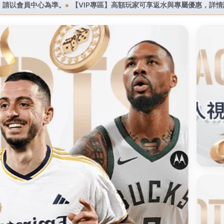
詳解
真人
大老爺娛樂城1
全利真人
5%紅利優惠
百家樂連贏／
連輸過關獎勵
大老爺娛樂城
推薦好友送紅
Article
娛樂城優惠
利
樂城優惠
真人
體育博彩
彩票
老爺娛樂城免費
大老爺娛樂城 真人
體育博彩全面攻略
線上彩券全面
體驗金｜註冊即
遊戲專區｜多平
｜大老爺娛樂城開
｜大老爺娛樂
100 點，最高可
台、高互動、高品
啟你的專業賽事投
造專屬你的中
城再次儲值優惠｜儲 1,000 送 20%，紅利最高領 10,000 點！