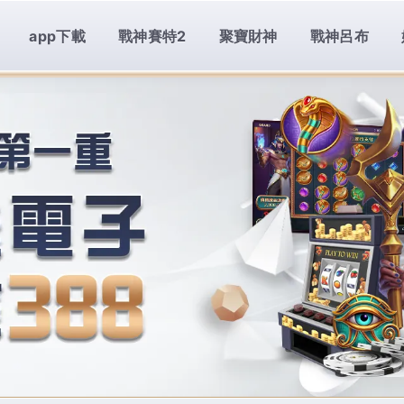
大老爺娛樂城
娛樂城優惠
真人
體育博彩
如何註冊和登
大老爺娛樂城
MT 真人
體育博彩全
入
迎新優惠
指南
DG 真人
如何提取資金
大老爺娛樂城
探索大老爺
SA 真人
天天送體驗金
樂城的運動
如何存款
事領航品
PM 真人
儲 1,000 加送 2
忘記密碼
0%
WG 真人
大老爺娛樂城
歐博真人
三存優惠
DB 真人
大老爺娛樂城
每日返水優惠
WM 真人 / OG