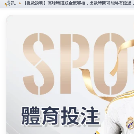
全部文章
大老爺娛樂城
娛
2026世界盃
電子遊戲
大老爺娛樂城｜註
大
冊與登入流程全攻
送
2026年世界盃全景
大老爺娛樂城 Alie
略
送 
首頁
娛樂城優惠
大老爺娛樂
揭密｜三國聯辦盛
n Poker老虎機完